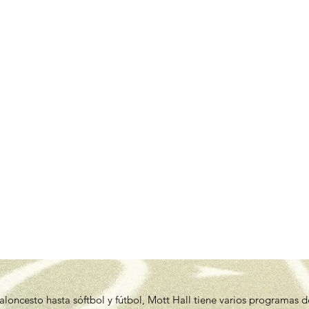
loncesto hasta sóftbol y fútbol, Mott Hall tiene varios programas de