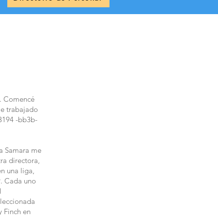
ol. Comencé
He trabajado
3194 -bb3b-
ada Samara me
ra directora,
n una liga,
9. Cada uno
l
eleccionada
y Finch en