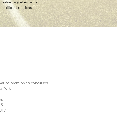
onfianza y el espíritu
habilidades físicas
varios premios en concursos
a York.
n:
18
2019