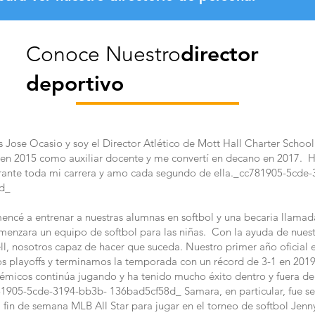
Conoce Nuestro
director
deportivo
 Jose Ocasio y soy el Director Atlético de Mott Hall Charter Scho
 en 2015 como auxiliar docente y me convertí en decano en 2017. 
rante toda mi carrera y amo cada segundo de ella._cc781905-5cde-
d_
encé a entrenar a nuestras alumnas en softbol y una becaria llam
menzara un equipo de softbol para las niñas. Con la ayuda de nuest
ll, nosotros capaz de hacer que suceda. Nuestro primer año oficial e
os playoffs y terminamos la temporada con un récord de 3-1 en 201
émicos continúa jugando y ha tenido mucho éxito dentro y fuera de
905-5cde-3194-bb3b- 136bad5cf58d_ Samara, en particular, fue s
al fin de semana MLB All Star para jugar en el torneo de softbol Jenn