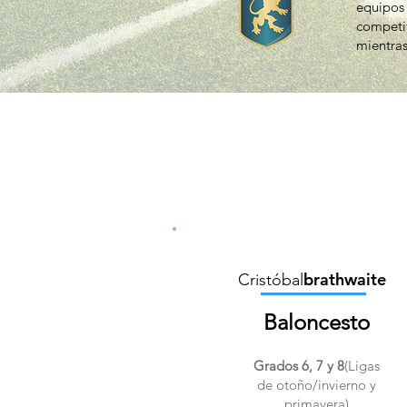
equipos 
competit
mientras
brathwaite
Cristóbal
Baloncesto
Grados 6, 7 y 8
(Ligas
de otoño/invierno y
primavera)