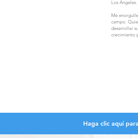
Los Ángeles.
Me enorgullec
campo. Quier
desarrollar s
crecimiento p
Haga clic aquí par