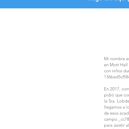
Mi nombre es
en Mott Hall
con niños du
136bad5cf58
En 2017, com
pidió que co
la Sra. Lobde
llegamos a l
de esos acad
campo._cc781
para asistir 