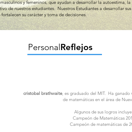
masculinos y femeninos, que ayudan a desarrollar la autoestima, la c
ivo de nuestros estudiantes. Nuestros Estudiantes a desarrollar sus 
 fortalecen su carácter y toma de decisiones.
Personal
Reflejos
cristobal brathwaite
, es graduado del MIT. Ha ganado 
de matemáticas en el área de Nuev
Algunos de sus logros incluye
Campeón de Matemáticas 20
Campeón de matemáticas de 