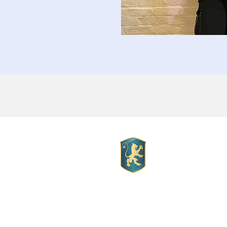
Escuela a
Hall
Copyright Mott Hall 
impresionantes
.